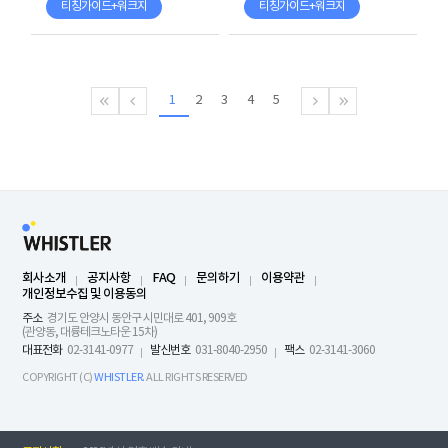
티칭가이드+워크지
티칭가이드+워크지
1
2
3
4
5
회사소개
공지사항
FAQ
문의하기
이용약관
개인정보수집 및 이용동의
주소
경기도 안양시 동안구 시민대로 401, 909호
(관양동, 대륭테크노타운 15차)
대표전화
02-3141-0977
발신번호
031-8040-2950
팩스
02-3141-3060
COPYRIGHT (C)
WHISTLER.
ALL RIGHTS RESERVED