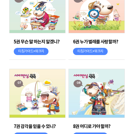
5권 무슨 말 하는지 알겠니?
6권 누가 벌레를 사랑할까?
티칭가이드+워크지
티칭가이드+워크지
7권 감각을 믿을 수 있니?
8권 어디로 가야 할까?