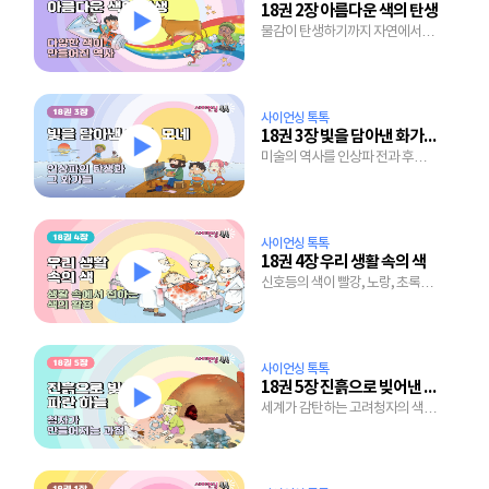
18권 2장 아름다운 색의 탄생
물감이 탄생하기까지 자연에서
색을 찾은 인류의 노력
사이언싱 톡톡
18권 3장 빛을 담아낸 화가, 모네
미술의 역사를 인상파 전과 후로
나누는 이유는?
사이언싱 톡톡
18권 4장 우리 생활 속의 색
신호등의 색이 빨강, 노랑, 초록인
것도 다 이유가 있다.
사이언싱 톡톡
18권 5장 진흙으로 빚어낸 파란 하늘
세계가 감탄하는 고려청자의 색은
왜 그토록 표현하기 힘든 걸까?