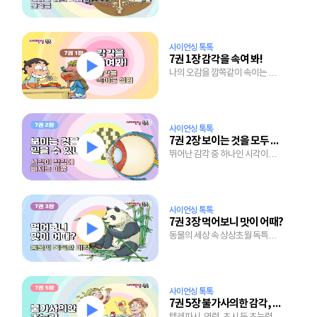
세계
사이언싱 톡톡
7권 1장 감각을 속여 봐!
나의 오감을 깜쪽같이 속이는 실험
이야기
사이언싱 톡톡
7권 2장 보이는 것을 모두 믿을 수 있니?
뛰어난 감각 중 하나인 시각이
착각에 빠지는 이유
사이언싱 톡톡
7권 3장 먹어보니 맛이 어때?
동물의 세상 속 상상초월 독특한
미각의 세계
사이언싱 톡톡
7권 5장 불가사의한 감각, 초능력