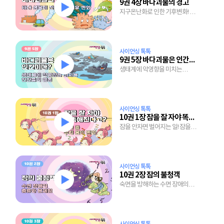
9권 4장 바다괴물의 경고
지구온난화로 인한 기후변화! 바다
생물이 괴물로 변하는 이유!
사이언싱 톡톡
9권 5장 바다괴물은 인간이다?
생태계에 악영향을 미치는
인간들의 어처구니 없는 행동들!
사이언싱 톡톡
10권 1장 잠을 잘 자야 똑똑해진다고?
잠을 안자면 벌어지는 일! 잠을
자는 동안 벌어지는 우리 몸의
변화!
사이언싱 톡톡
10권 2장 잠의 불청객
숙면을 방해하는 수면 장애의
종류와 문제점