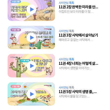
사이언싱 톡톡
11권 2장 완벽한 미라를 만드는 사막
이집트인 보다 미라를 더 잘
만드는 사막의 비밀
사이언싱 톡톡
11권 3장 사막에서 살아남기
메마르고 길 없는 사막에서
살아가는 원주민의 노하우는?
사이언싱 톡톡
11권 4장 너희는 어떻게 살고 있니?
사막에서 생명을 이어가는
생물들의 놀라운 능력
사이언싱 톡톡
11권 5장 사막의 생명 줄, 오아시스
사막에서 물을 담고있는
오아시스는 어떻게 생겨났을까?