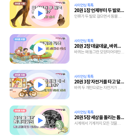
사이언싱 톡톡
20권 1장 언제부터 두 발로 걸었을까?
인류가 두 발로 걸으면서 동물과
달라진 것은?
사이언싱 톡톡
20권 2장 데굴데굴, 바퀴의 탄생
바퀴는 왜 동그란 모양이어야만
할까?
사이언싱 톡톡
20권 3장 자전거를 타고 달려볼까?
바퀴 두 개만으로는 자전거가 될
수 없어
사이언싱 톡톡
20권 5장 세상을 돌리는 톱니바퀴의 힘
시계에서 기계까지 모든 것을
돌리는 톱니바퀴의 정체는?