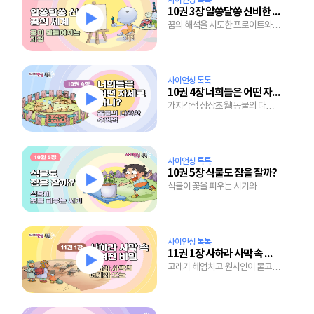
사이언싱 톡톡
10권 3장 알쏭달쏭 신비한 꿈의 세계
꿈의 해석을 시도한 프로이트와
꿈에 대한 놀라운 연구 결과
사이언싱 톡톡
10권 4장 너희들은 어떤 자세로 자니?
가지각색 상상초월! 동물의 다양한
수면법
사이언싱 톡톡
10권 5장 식물도 잠을 잘까?
식물이 꽃을 피우는 시기와
24절기의 의미
사이언싱 톡톡
11권 1장 사하라 사막 속 숨겨진 비밀
고래가 헤엄치고 원시인이 물고기
잡던 사하라 사막의 놀라운 과거