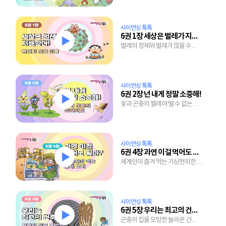
사이언싱 톡톡
6권 1장 세상은 벌레가 지배한다!
벌레의 정체와 벌레가 많을 수밖에
없는 확실한 이유
사이언싱 톡톡
6권 2장 넌 내게 정말 소중해!
꽃과 곤충의 뗄레야 뗄 수 없는
밀월 관계
사이언싱 톡톡
6권 4장 과연 이걸 먹어도 될까?
세계인이 즐겨 먹는 기상천외한
벌레 요리들
사이언싱 톡톡
6권 5장 우리는 최고의 건축가
곤충의 집을 모방한 놀라운 건축의