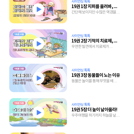
사이언싱 톡톡
19권 1장 지퍼를 올려봐, 지퍼의 발명
간단해 보이지만 수많은 역경을
이겨내고 탄생한 지퍼의 발명 과정
사이언싱 톡톡
19권 2장 기적의 치료제, 페니실린의 탄생
우연한 발견에서 치료제가
되기까지 많은 노력이 담긴
페니실린의 개발 과정
사이언싱 톡톡
19권 3장 동물들이 노는 이유
동물은 놀이를 통해 무엇을 배우는
걸까?
사이언싱 톡톡
19권 5장 더 높이 날아올라!
우주여행을 하기까지 하늘을 날기
위한 수천년에 걸친 노력