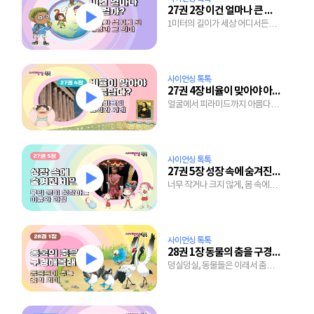
27권 2장 이건 얼마나 큰 걸까?
1미터의 길이가 세상 어디서든
똑같을 수 있는 이유
사이언싱 톡톡
27권 4장 비율이 맞아야 아름답다?
얼굴에서 피라미드까지 아름다워
보이는 비율을 찾아보자
사이언싱 톡톡
27권 5장 성장 속에 숨겨진 비밀
너무 작거나 크지 않게, 몸 속에
감취진 성장 조절 장치
사이언싱 톡톡
28권 1장 동물의 춤을 구경해 볼래?
덩실덩실, 동물들은 이래서 춤을
주지요