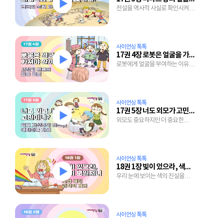
전설을 역사적 사실로 확인시켜준
얼굴 복원 기술의 놀라움.
사이언싱 톡톡
17권 4장 로봇은 얼굴을 가져야 할까?
로봇에게 얼굴을 부여하는 이유와
표정을 짓게하는 기술의 원리는?
사이언싱 톡톡
17권 5장 너도 외모가 고민이니?
외모도 중요하지만 더 중요한
개성을 연출하는 방법은?
사이언싱 톡톡
18권 1장 빛이 있으라, 색이 보일지니
우리 눈에 보이는 색의 진실을
감추고 있는 햇빛 속을
들여다보자.
사이언싱 톡톡