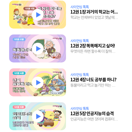
사이언싱 톡톡
12권 1장 과거의 학교는 어떤 모습이었을까?
학교는 언제부터 있었고 옛날에는
무엇을 배웠을까?
사이언싱 톡톡
12권 2장 똑똑해지고 싶어!
무엇이든 하면 할수록 더 잘하는
뇌의 놀라운 능력
사이언싱 톡톡
12권 4장 너도 공부를 하니?
동물이리고 먹고 놀기만 하는 것은
아니랍니다.
사이언싱 톡톡
12권 5장 인공지능의 습격
인공지능은 어떤 것이며 컴퓨터가
스스로 공부하는 시대에 우리의
미래는 어떤 모습일까?