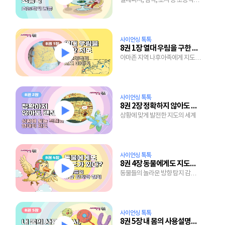
텔레파시, 염력, 초시 등 초능력을
사용하는 사람들
사이언싱 톡톡
8권 1장 열대 우림을 구한 지도
아마존 지역 나후아족에게 지도가
보물인 이유
사이언싱 톡톡
8권 2장 정확하지 않아도 괜찮아!
상황에 맞게 발전한 지도의 세계
사이언싱 톡톡
8권 4장 동물에게도 지도가 있다?
동물들의 놀라운 방향 탐지 감각과
지구 자기장이 미치는 영향
사이언싱 톡톡
8권 5장 내 몸의 사용설명서, 유전자 지도