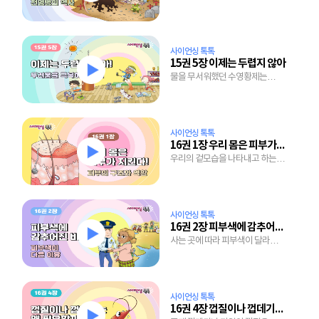
존재이며 옛날에도 전염병이
있었을까?
사이언싱 톡톡
15권 5장 이제는 두렵지 않아
물을 무서워했던 수영황제는
어떻게 두려움을 이겨냈을까?
사이언싱 톡톡
16권 1장 우리 몸은 피부가 지킨다
우리의 겉모습을 나타내고 하는
일도 많은 피부, 그 속을
들여다보자!
사이언싱 톡톡
16권 2장 피부색에 감추어진 비밀
사는 곳에 따라 피부색이 달라지는
이유는 뭘까?
사이언싱 톡톡
16권 4장 껍질이나 껍데기는 왜 필요할까?