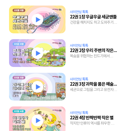
사이언싱 톡톡
22권 1장 우글우글 세균맨들
건강을 해치지도 하고 도와주기도
하는 세균의 두 얼굴
사이언싱 톡톡
22권 2장 우리 주변의 작은 생물
목숨을 위협하는 진드기에서
바다의 식량 플랑크톤까지 작은
생물의 세계
사이언싱 톡톡
22권 3장 과학을 품은 예술, 바이오 아트
세균으로 그림을 그리고 유전자로
초상화 만들기
사이언싱 톡톡
22권 4장 반짝반짝 작은 별
작지만 인류의 역사를 좌우한 별
이야기