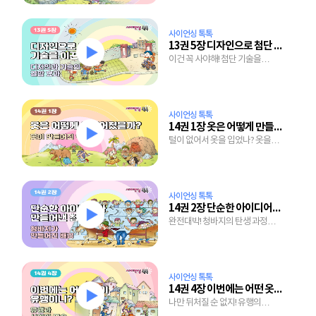
사이언싱 톡톡
13권 5장 디자인으로 첨단 기술을 이끈다
이건 꼭 사야해! 첨단 기술을
이끄는 디자인의 힘
사이언싱 톡톡
14권 1장 옷은 어떻게 만들어졌을까?
털이 없어서 옷을 입었나? 옷을
입어서 털이 빠졌나?
사이언싱 톡톡
14권 2장 단순한 아이디어가 만들어낸 청바지
완전대박! 청바지의 탄생 과정과
인기 비결
사이언싱 톡톡
14권 4장 이번에는 어떤 옷이 유행이니?
나만 뒤처질 순 없지! 유행의
변화와 사회의 모습