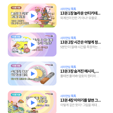
사이언싱 톡톡
13권 1장 놀라운 안티키테라 기계 장치
외계인이 만든 거 아냐? 유물로
알아보는 고대의 기술
사이언싱 톡톡
13권 2장 시간은 어떻게 정해진 걸까?
5분만 더 잘래! 시간을 측정하는
기막힌 방법
사이언싱 톡톡
13권 3장 숨겨진 메시지, 암호를 풀어라
풀테면 풀어봐! 암호의 원리와
종류 엿보기
사이언싱 톡톡
13권 4장 이야기를 알면 그림이 보인다!
이렇게 깊은 뜻이? 그림을 제대로
이해하는 간단한 방법