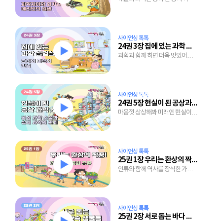
사이언싱 톡톡
24권 3장 집에 있는 과학 실험실, 부엌
과학과 함께 하면 더욱 맛있어지는
요리
사이언싱 톡톡
24권 5장 현실이 된 공상과학 소설
마음껏 상상해봐 미래엔 현실이
될거야
사이언싱 톡톡
25권 1장 우리는 환상의 짝꿍!
인류와 함께 역사를 장식한 가축
이야기
사이언싱 톡톡
25권 2장 서로 돕는 바다 속 생물들