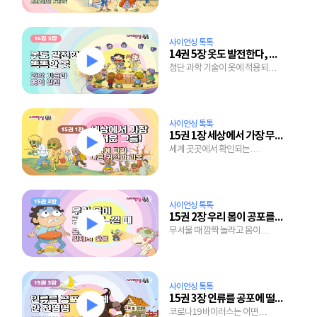
사이언싱 톡톡
14권 5장 옷도 발전한다, 똑똑한 옷
첨단 과학 기술이 옷에 적용되면
벌어지는 일
사이언싱 톡톡
15권 1장 세상에서 가장 무서운 그들!
세계 곳곳에서 확인되는
괴물이야기는 왜 생겨났을까?
사이언싱 톡톡
15권 2장 우리 몸이 공포를 느낄 때
무서울 때 깜짝 놀라고 몸이
떨리는 이유는?
사이언싱 톡톡
15권 3장 인류를 공포에 떨게 한 전염병
코로나19 바이러스는 어떤