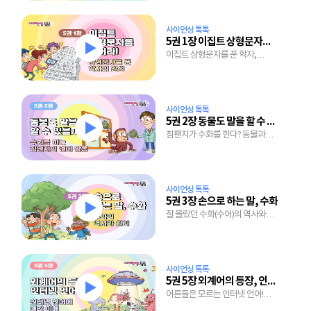
사이언싱 톡톡
5권 1장 이집트 상형문자를 풀어라
이집트 상형문자를 푼 학자,
샹폴리옹의 뜨거운 일생
사이언싱 톡톡
5권 2장 동물도 말을 할 수 있을까?
침팬지가 수화를 한다? 동물과
대화를 나누기 시작하는 세상!
사이언싱 톡톡
5권 3장 손으로 하는 말, 수화
잘 몰랐던 수화(수어)의 역사와
수화 쉽게 따라하는 법
사이언싱 톡톡
5권 5장 외계어의 등장, 인터넷 언어
어른들은 모르는 인터넷 언어!
아무렇게 만들어지지 않는다?