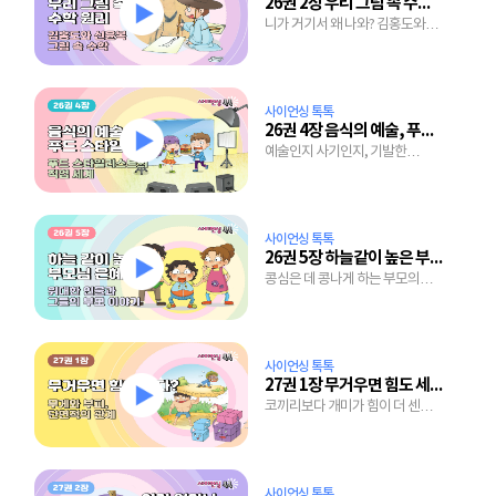
26권 2장 우리 그림 속 수학 원리
니가 거기서 왜 나와? 김홍도와
신윤복의 그림 속 수학 원리
사이언싱 톡톡
26권 4장 음식의 예술, 푸드 스타일링
예술인지 사기인지, 기발한
아이디어가 가득한 음식 꾸미기
비법
사이언싱 톡톡
26권 5장 하늘같이 높은 부모님 은혜
콩심은 데 콩나게 하는 부모의
가르침
사이언싱 톡톡
27권 1장 무거우면 힘도 세다?
코끼리보다 개미가 힘이 더 센
이유는?
사이언싱 톡톡