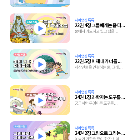
절경을 만드는 물의 두 얼굴
사이언싱 톡톡
23권 4장 그들에게는 좀 더 특별한 물
물에서 기도하고 씻고 삶을
마무리하는 사람들, 당장 마실
물도 없는 사람들
사이언싱 톡톡
23권 5장 이제 내가 너를 지켜줄게
세상만물을 연결하는 물, 그래서
지켜야 하는 물
사이언싱 톡톡
24권 1장 과학자는 도구를 좋아해
궁금하면 무엇이든 도구를
사용해서 도전하면 나도 과학자
사이언싱 톡톡
24권 2장 그림으로 그리는 과학
예술과 과학은 종이 한 장 차이