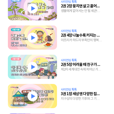
사이언싱 톡톡
2권 2장 뭉치면 살고 흩어지면 못 살아!
생물에게 없어서는 안 될 세균!
세균의 숨겨진 놀라운 역할들
사이언싱 톡톡
2권 4장 나눌수록 커지는 행복
아프리카 하드자 부족만의 행복
비법 엿보기!
사이언싱 톡톡
2권 5장 어려울 때 친구가 진짜 친구!
제2차 세계대전 속에 피어난 가슴
따뜻한 우정이야기
사이언싱 톡톡
3권 1장 세상엔 다양한 집이 있어!
지구상의 다양한 기후와 그 기후에
맞게 발전한 세계의 집들