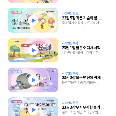
사이언싱 톡톡
22권 5장 작은 기술의 힘, 나노 테크놀로지
작게 작게 더 작게, 반도체에서
치료제까지 미래를 여는 기술
사이언싱 톡톡
23권 1장 물은 어디서 시작됐을까?
내가 마시는 물이 수십억 년 된
물이라고?
사이언싱 톡톡
23권 2장 물은 변신의 귀재
눈과 얼음과 수증기, 이름은
달라도 근본은 하나, 바로 물
사이언싱 톡톡
23권 3장 무시무시한 물의 위력
밀어닥치면 재난, 쓰다듬으면