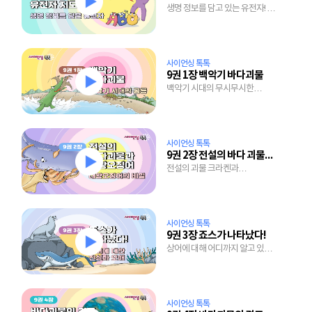
생명 정보를 담고 있는 유전자! 그
비밀을 풀어낸 유전자 지도의 세계
사이언싱 톡톡
9권 1장 백악기 바다괴물
백악기 시대의 무시무시한
바다공룡 총집합!
사이언싱 톡톡
9권 2장 전설의 바다 괴물과 대왕오징어
전설의 괴물 크라켄과
대왕오징어는 브라더?
사이언싱 톡톡
9권 3장 죠스가 나타났다!
상어에 대해 어디까지 알고 있니?
상어에 대한 오해와 진실!
사이언싱 톡톡