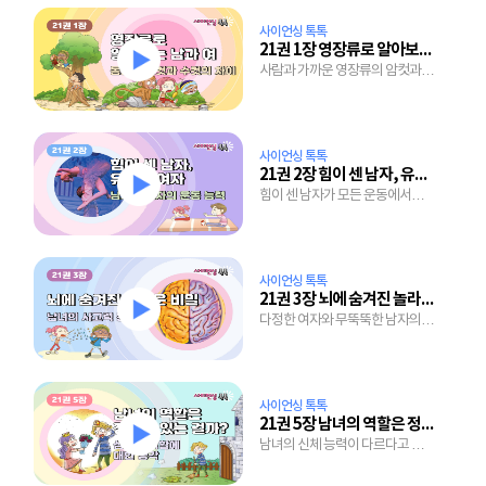
사이언싱 톡톡
21권 1장 영장류로 알아보는 男과 女
사람과 가까운 영장류의 암컷과
수컷은 왜 모습이 다를 걸까?
사이언싱 톡톡
21권 2장 힘이 센 남자, 유연한 여자
힘이 센 남자가 모든 운동에서
여자보다 뛰어나지 않은 이유는
뭘까?
사이언싱 톡톡
21권 3장 뇌에 숨겨진 놀라운 비밀
다정한 여자와 무뚝뚝한 남자의
차이는 뇌 때문?
사이언싱 톡톡
21권 5장 남녀의 역할은 정해져 있는 걸까?
남녀의 신체 능력이 다르다고 하는
일도 달라야 할까?