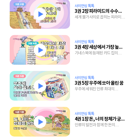
사이언싱 톡톡
3권 2장 피라미드의 수수께끼
세계 불가사의로 꼽히는 피라미드
건설의 미스터리
사이언싱 톡톡
3권 4장 세상에서 가장 높은 카드 탑!
기네스북에 등재된 카드 집의
구조와 핵심 원리
사이언싱 톡톡
3권 5장 우주에 쏘아 올린 꿈
우주에 세워진 인류 최대의
건축물, 국제우주정거장의 건설
과정
사이언싱 톡톡
4권 1장 돈, 너의 정체가 궁금해!
인류의 발전과 함께 한 돈의
파란만장 변천사