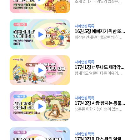
조개 껍데기나 과일의 껍질은
쓸모가 없는 걸까?
사이언싱 톡톡
16권 5장 예뻐지기 위한 또 하나의 피부, 화장
화장은 언제부터 했으며 왜 하는
걸까?
사이언싱 톡톡
17권 1장 너무나도 제각각인 얼굴
형제라도 얼굴이 다른 이유와
다양한 표정을 만드는 윈리는?
사이언싱 톡톡
17권 2장 사람 뺨치는 동물의 얼굴
생존을 위한 기능이 숨어 있는
동물의 특이한 얼굴.
사이언싱 톡톡
17권 3장 미다스 왕의 얼굴을 찾아라!