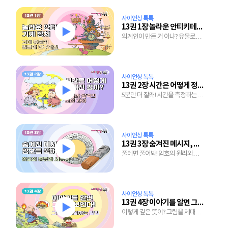
사이언싱 톡톡
13권 1장 놀라운 안티키테라 기계 장치
외계인이 만든 거 아냐? 유물로
알아보는 고대의 기술
사이언싱 톡톡
13권 2장 시간은 어떻게 정해진 걸까?
5분만 더 잘래! 시간을 측정하는
기막힌 방법
사이언싱 톡톡
13권 3장 숨겨진 메시지, 암호를 풀어라
풀테면 풀어봐! 암호의 원리와
종류 엿보기
사이언싱 톡톡
13권 4장 이야기를 알면 그림이 보인다!
이렇게 깊은 뜻이? 그림을 제대로
이해하는 간단한 방법