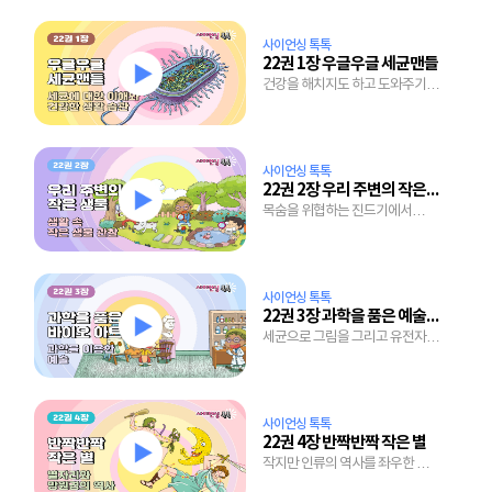
사이언싱 톡톡
22권 1장 우글우글 세균맨들
건강을 해치지도 하고 도와주기도
하는 세균의 두 얼굴
사이언싱 톡톡
22권 2장 우리 주변의 작은 생물
목숨을 위협하는 진드기에서
바다의 식량 플랑크톤까지 작은
생물의 세계
사이언싱 톡톡
22권 3장 과학을 품은 예술, 바이오 아트
세균으로 그림을 그리고 유전자로
초상화 만들기
사이언싱 톡톡
22권 4장 반짝반짝 작은 별
작지만 인류의 역사를 좌우한 별
이야기