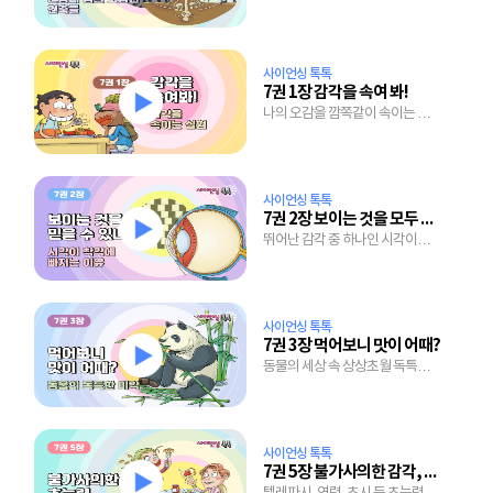
세계
사이언싱 톡톡
7권 1장 감각을 속여 봐!
나의 오감을 깜쪽같이 속이는 실험
이야기
사이언싱 톡톡
7권 2장 보이는 것을 모두 믿을 수 있니?
뛰어난 감각 중 하나인 시각이
착각에 빠지는 이유
사이언싱 톡톡
7권 3장 먹어보니 맛이 어때?
동물의 세상 속 상상초월 독특한
미각의 세계
사이언싱 톡톡
7권 5장 불가사의한 감각, 초능력