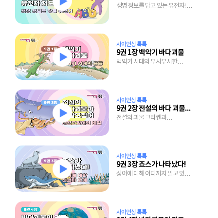
생명 정보를 담고 있는 유전자! 그
비밀을 풀어낸 유전자 지도의 세계
사이언싱 톡톡
9권 1장 백악기 바다괴물
백악기 시대의 무시무시한
바다공룡 총집합!
사이언싱 톡톡
9권 2장 전설의 바다 괴물과 대왕오징어
전설의 괴물 크라켄과
대왕오징어는 브라더?
사이언싱 톡톡
9권 3장 죠스가 나타났다!
상어에 대해 어디까지 알고 있니?
상어에 대한 오해와 진실!
사이언싱 톡톡