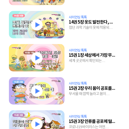
사이언싱 톡톡
14권 5장 옷도 발전한다, 똑똑한 옷
첨단 과학 기술이 옷에 적용되면
벌어지는 일
사이언싱 톡톡
15권 1장 세상에서 가장 무서운 그들!
세계 곳곳에서 확인되는
괴물이야기는 왜 생겨났을까?
사이언싱 톡톡
15권 2장 우리 몸이 공포를 느낄 때
무서울 때 깜짝 놀라고 몸이
떨리는 이유는?
사이언싱 톡톡
15권 3장 인류를 공포에 떨게 한 전염병
코로나19 바이러스는 어떤