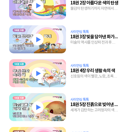
18권 2장 아름다운 색의 탄생
물감이 탄생하기까지 자연에서
색을 찾은 인류의 노력
사이언싱 톡톡
18권 3장 빛을 담아낸 화가, 모네
미술의 역사를 인상파 전과 후로
나누는 이유는?
사이언싱 톡톡
18권 4장 우리 생활 속의 색
신호등의 색이 빨강, 노랑, 초록인
것도 다 이유가 있다.
사이언싱 톡톡
18권 5장 진흙으로 빚어낸 파란 하늘
세계가 감탄하는 고려청자의 색은
왜 그토록 표현하기 힘든 걸까?