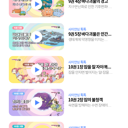
9권 4장 바다괴물의 경고
지구온난화로 인한 기후변화! 바다
생물이 괴물로 변하는 이유!
사이언싱 톡톡
9권 5장 바다괴물은 인간이다?
생태계에 악영향을 미치는
인간들의 어처구니 없는 행동들!
사이언싱 톡톡
10권 1장 잠을 잘 자야 똑똑해진다고?
잠을 안자면 벌어지는 일! 잠을
자는 동안 벌어지는 우리 몸의
변화!
사이언싱 톡톡
10권 2장 잠의 불청객
숙면을 방해하는 수면 장애의
종류와 문제점