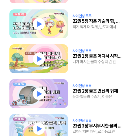
사이언싱 톡톡
22권 5장 작은 기술의 힘, 나노 테크놀로지
작게 작게 더 작게, 반도체에서
치료제까지 미래를 여는 기술
사이언싱 톡톡
23권 1장 물은 어디서 시작됐을까?
내가 마시는 물이 수십억 년 된
물이라고?
사이언싱 톡톡
23권 2장 물은 변신의 귀재
눈과 얼음과 수증기, 이름은
달라도 근본은 하나, 바로 물
사이언싱 톡톡
23권 3장 무시무시한 물의 위력
밀어닥치면 재난, 쓰다듬으면