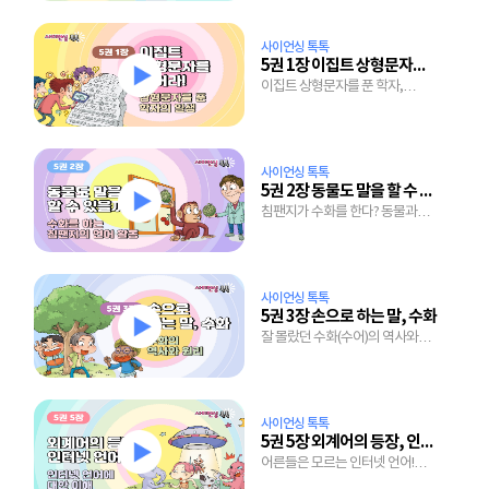
사이언싱 톡톡
5권 1장 이집트 상형문자를 풀어라
이집트 상형문자를 푼 학자,
샹폴리옹의 뜨거운 일생
사이언싱 톡톡
5권 2장 동물도 말을 할 수 있을까?
침팬지가 수화를 한다? 동물과
대화를 나누기 시작하는 세상!
사이언싱 톡톡
5권 3장 손으로 하는 말, 수화
잘 몰랐던 수화(수어)의 역사와
수화 쉽게 따라하는 법
사이언싱 톡톡
5권 5장 외계어의 등장, 인터넷 언어
어른들은 모르는 인터넷 언어!
아무렇게 만들어지지 않는다?