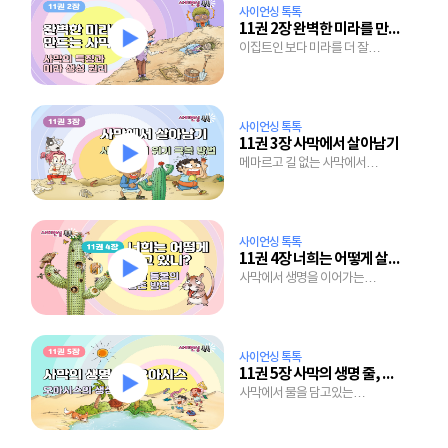
사이언싱 톡톡
11권 2장 완벽한 미라를 만드는 사막
이집트인 보다 미라를 더 잘
만드는 사막의 비밀
사이언싱 톡톡
11권 3장 사막에서 살아남기
메마르고 길 없는 사막에서
살아가는 원주민의 노하우는?
사이언싱 톡톡
11권 4장 너희는 어떻게 살고 있니?
사막에서 생명을 이어가는
생물들의 놀라운 능력
사이언싱 톡톡
11권 5장 사막의 생명 줄, 오아시스
사막에서 물을 담고있는
오아시스는 어떻게 생겨났을까?