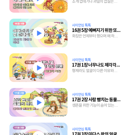
조개 껍데기나 과일의 껍질은
쓸모가 없는 걸까?
사이언싱 톡톡
16권 5장 예뻐지기 위한 또 하나의 피부, 화장
화장은 언제부터 했으며 왜 하는
걸까?
사이언싱 톡톡
17권 1장 너무나도 제각각인 얼굴
형제라도 얼굴이 다른 이유와
다양한 표정을 만드는 윈리는?
사이언싱 톡톡
17권 2장 사람 뺨치는 동물의 얼굴
생존을 위한 기능이 숨어 있는
동물의 특이한 얼굴.
사이언싱 톡톡
17권 3장 미다스 왕의 얼굴을 찾아라!