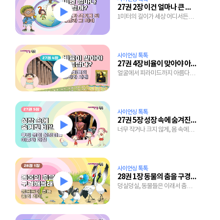
27권 2장 이건 얼마나 큰 걸까?
1미터의 길이가 세상 어디서든
똑같을 수 있는 이유
사이언싱 톡톡
27권 4장 비율이 맞아야 아름답다?
얼굴에서 피라미드까지 아름다워
보이는 비율을 찾아보자
사이언싱 톡톡
27권 5장 성장 속에 숨겨진 비밀
너무 작거나 크지 않게, 몸 속에
감취진 성장 조절 장치
사이언싱 톡톡
28권 1장 동물의 춤을 구경해 볼래?
덩실덩실, 동물들은 이래서 춤을
주지요