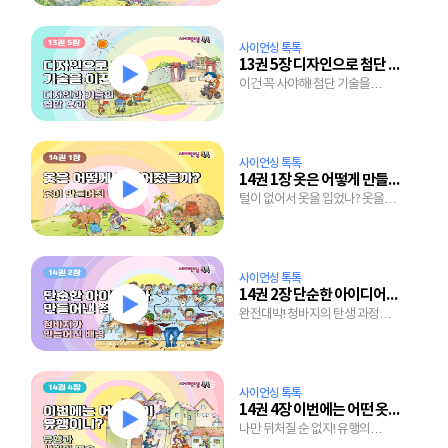
사이언싱 톡톡
13권 5장 디자인으로 첨단 기술을 이끈다
이건 꼭 사야해! 첨단 기술을
이끄는 디자인의 힘
사이언싱 톡톡
14권 1장 옷은 어떻게 만들어졌을까?
털이 없어서 옷을 입었나? 옷을
입어서 털이 빠졌나?
사이언싱 톡톡
14권 2장 단순한 아이디어가 만들어낸 청바지
완전대박! 청바지의 탄생 과정과
인기 비결
사이언싱 톡톡
14권 4장 이번에는 어떤 옷이 유행이니?
나만 뒤처질 순 없지! 유행의
변화와 사회의 모습