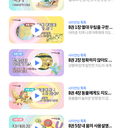
텔레파시, 염력, 초시 등 초능력을
사용하는 사람들
사이언싱 톡톡
8권 1장 열대 우림을 구한 지도
아마존 지역 나후아족에게 지도가
보물인 이유
사이언싱 톡톡
8권 2장 정확하지 않아도 괜찮아!
상황에 맞게 발전한 지도의 세계
사이언싱 톡톡
8권 4장 동물에게도 지도가 있다?
동물들의 놀라운 방향 탐지 감각과
지구 자기장이 미치는 영향
사이언싱 톡톡
8권 5장 내 몸의 사용설명서, 유전자 지도