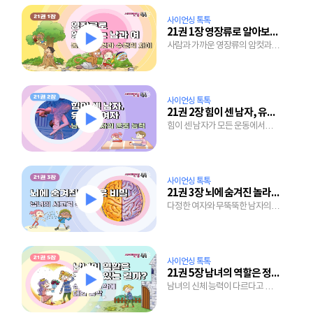
사이언싱 톡톡
21권 1장 영장류로 알아보는 男과 女
사람과 가까운 영장류의 암컷과
수컷은 왜 모습이 다를 걸까?
사이언싱 톡톡
21권 2장 힘이 센 남자, 유연한 여자
힘이 센 남자가 모든 운동에서
여자보다 뛰어나지 않은 이유는
뭘까?
사이언싱 톡톡
21권 3장 뇌에 숨겨진 놀라운 비밀
다정한 여자와 무뚝뚝한 남자의
차이는 뇌 때문?
사이언싱 톡톡
21권 5장 남녀의 역할은 정해져 있는 걸까?
남녀의 신체 능력이 다르다고 하는
일도 달라야 할까?