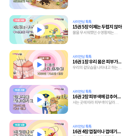
존재이며 옛날에도 전염병이
있었을까?
사이언싱 톡톡
15권 5장 이제는 두렵지 않아
물을 무서워했던 수영황제는
어떻게 두려움을 이겨냈을까?
사이언싱 톡톡
16권 1장 우리 몸은 피부가 지킨다
우리의 겉모습을 나타내고 하는
일도 많은 피부, 그 속을
들여다보자!
사이언싱 톡톡
16권 2장 피부색에 감추어진 비밀
사는 곳에 따라 피부색이 달라지는
이유는 뭘까?
사이언싱 톡톡
16권 4장 껍질이나 껍데기는 왜 필요할까?