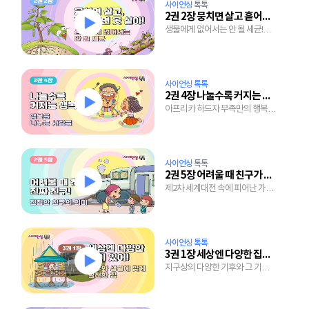
사이언싱 톡톡
2권 2장 뭉치면 살고 흩어지면 못 살아!
생물에게 없어서는 안 될 세균!
세균의 숨겨진 놀라운 역할들
사이언싱 톡톡
2권 4장 나눌수록 커지는 행복
아프리카 하드자 부족만의 행복
비법 엿보기!
사이언싱 톡톡
2권 5장 어려울 때 친구가 진짜 친구!
제2차 세계대전 속에 피어난 가슴
따뜻한 우정이야기
사이언싱 톡톡
3권 1장 세상엔 다양한 집이 있어!
지구상의 다양한 기후와 그 기후에
맞게 발전한 세계의 집들