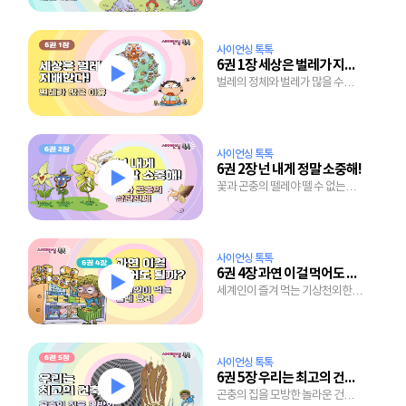
사이언싱 톡톡
6권 1장 세상은 벌레가 지배한다!
벌레의 정체와 벌레가 많을 수밖에
없는 확실한 이유
사이언싱 톡톡
6권 2장 넌 내게 정말 소중해!
꽃과 곤충의 뗄레야 뗄 수 없는
밀월 관계
사이언싱 톡톡
6권 4장 과연 이걸 먹어도 될까?
세계인이 즐겨 먹는 기상천외한
벌레 요리들
사이언싱 톡톡
6권 5장 우리는 최고의 건축가
곤충의 집을 모방한 놀라운 건축의