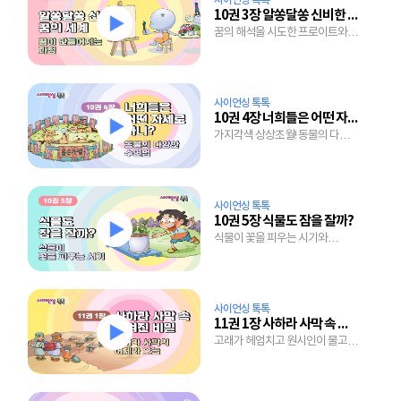
사이언싱 톡톡
10권 3장 알쏭달쏭 신비한 꿈의 세계
꿈의 해석을 시도한 프로이트와
꿈에 대한 놀라운 연구 결과
사이언싱 톡톡
10권 4장 너희들은 어떤 자세로 자니?
가지각색 상상초월! 동물의 다양한
수면법
사이언싱 톡톡
10권 5장 식물도 잠을 잘까?
식물이 꽃을 피우는 시기와
24절기의 의미
사이언싱 톡톡
11권 1장 사하라 사막 속 숨겨진 비밀
고래가 헤엄치고 원시인이 물고기
잡던 사하라 사막의 놀라운 과거