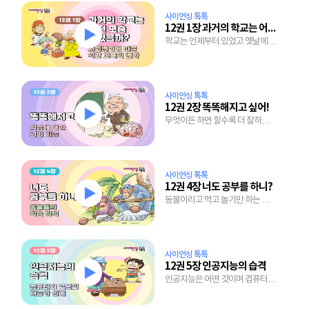
사이언싱 톡톡
12권 1장 과거의 학교는 어떤 모습이었을까?
학교는 언제부터 있었고 옛날에는
무엇을 배웠을까?
사이언싱 톡톡
12권 2장 똑똑해지고 싶어!
무엇이든 하면 할수록 더 잘하는
뇌의 놀라운 능력
사이언싱 톡톡
12권 4장 너도 공부를 하니?
동물이리고 먹고 놀기만 하는 것은
아니랍니다.
사이언싱 톡톡
12권 5장 인공지능의 습격
인공지능은 어떤 것이며 컴퓨터가
스스로 공부하는 시대에 우리의
미래는 어떤 모습일까?