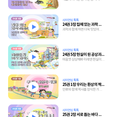
사이언싱 톡톡
24권 3장 집에 있는 과학 실험실, 부엌
과학과 함께 하면 더욱 맛있어지는
요리
사이언싱 톡톡
24권 5장 현실이 된 공상과학 소설
마음껏 상상해봐 미래엔 현실이
될거야
사이언싱 톡톡
25권 1장 우리는 환상의 짝꿍!
인류와 함께 역사를 장식한 가축
이야기
사이언싱 톡톡
25권 2장 서로 돕는 바다 속 생물들