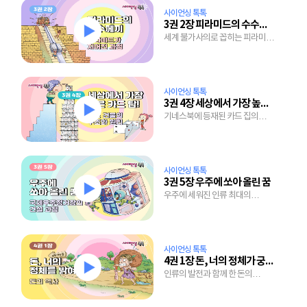
사이언싱 톡톡
3권 2장 피라미드의 수수께끼
세계 불가사의로 꼽히는 피라미드
건설의 미스터리
사이언싱 톡톡
3권 4장 세상에서 가장 높은 카드 탑!
기네스북에 등재된 카드 집의
구조와 핵심 원리
사이언싱 톡톡
3권 5장 우주에 쏘아 올린 꿈
우주에 세워진 인류 최대의
건축물, 국제우주정거장의 건설
과정
사이언싱 톡톡
4권 1장 돈, 너의 정체가 궁금해!
인류의 발전과 함께 한 돈의
파란만장 변천사