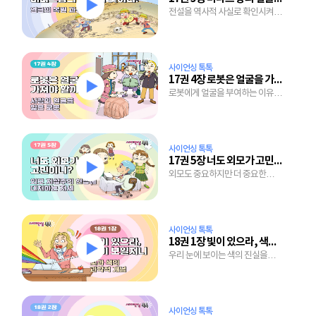
전설을 역사적 사실로 확인시켜준
얼굴 복원 기술의 놀라움.
사이언싱 톡톡
17권 4장 로봇은 얼굴을 가져야 할까?
로봇에게 얼굴을 부여하는 이유와
표정을 짓게하는 기술의 원리는?
사이언싱 톡톡
17권 5장 너도 외모가 고민이니?
외모도 중요하지만 더 중요한
개성을 연출하는 방법은?
사이언싱 톡톡
18권 1장 빛이 있으라, 색이 보일지니
우리 눈에 보이는 색의 진실을
감추고 있는 햇빛 속을
들여다보자.
사이언싱 톡톡