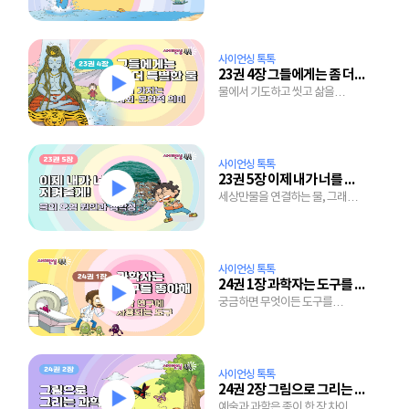
절경을 만드는 물의 두 얼굴
사이언싱 톡톡
23권 4장 그들에게는 좀 더 특별한 물
물에서 기도하고 씻고 삶을
마무리하는 사람들, 당장 마실
물도 없는 사람들
사이언싱 톡톡
23권 5장 이제 내가 너를 지켜줄게
세상만물을 연결하는 물, 그래서
지켜야 하는 물
사이언싱 톡톡
24권 1장 과학자는 도구를 좋아해
궁금하면 무엇이든 도구를
사용해서 도전하면 나도 과학자
사이언싱 톡톡
24권 2장 그림으로 그리는 과학
예술과 과학은 종이 한 장 차이