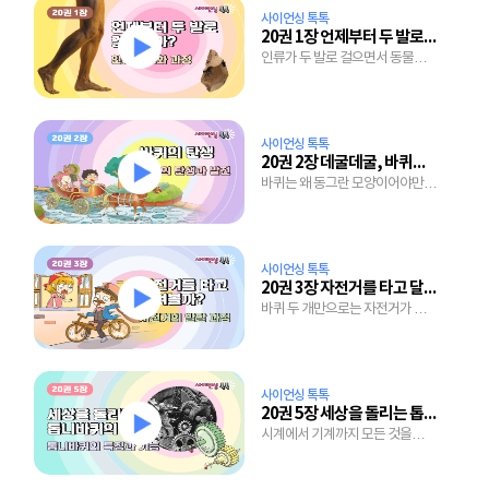
사이언싱 톡톡
20권 1장 언제부터 두 발로 걸었을까?
인류가 두 발로 걸으면서 동물과
달라진 것은?
사이언싱 톡톡
20권 2장 데굴데굴, 바퀴의 탄생
바퀴는 왜 동그란 모양이어야만
할까?
사이언싱 톡톡
20권 3장 자전거를 타고 달려볼까?
바퀴 두 개만으로는 자전거가 될
수 없어
사이언싱 톡톡
20권 5장 세상을 돌리는 톱니바퀴의 힘
시계에서 기계까지 모든 것을
돌리는 톱니바퀴의 정체는?