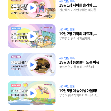
사이언싱 톡톡
19권 1장 지퍼를 올려봐, 지퍼의 발명
간단해 보이지만 수많은 역경을
이겨내고 탄생한 지퍼의 발명 과정
사이언싱 톡톡
19권 2장 기적의 치료제, 페니실린의 탄생
우연한 발견에서 치료제가
되기까지 많은 노력이 담긴
페니실린의 개발 과정
사이언싱 톡톡
19권 3장 동물들이 노는 이유
동물은 놀이를 통해 무엇을 배우는
걸까?
사이언싱 톡톡
19권 5장 더 높이 날아올라!
우주여행을 하기까지 하늘을 날기
위한 수천년에 걸친 노력